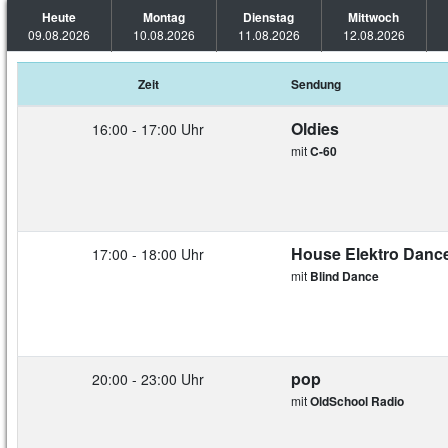
Heute
Montag
Dienstag
Mittwoch
09.08.2026
10.08.2026
11.08.2026
12.08.2026
Zeit
Sendung
Oldies
16:00 - 17:00 Uhr
mit
C-60
House Elektro Danc
17:00 - 18:00 Uhr
mit
Blind Dance
pop
20:00 - 23:00 Uhr
mit
OldSchool Radio